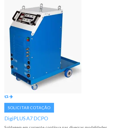
DigiPLUS A7 DCPO
Soldagem em corrente contínua nas diversas modalidades