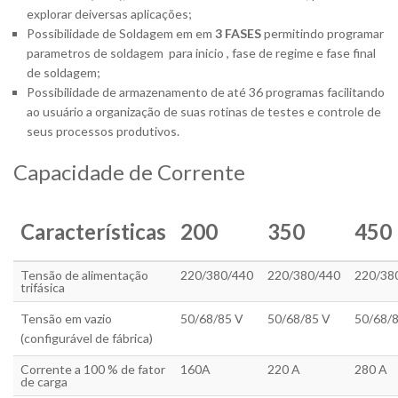
explorar deiversas aplicações;
Possibilidade de Soldagem em em
3 FASES
permitindo programar
parametros de soldagem para inicio , fase de regime e fase final
de soldagem;
Possibilidade de armazenamento de até 36 programas facilitando
ao usuário a organização de suas rotinas de testes e controle de
seus processos produtivos.
Capacidade de Corrente
Características
200
350
450
Tensão de alimentação
220/380/440
220/380/440
220/38
trifásica
Tensão em vazio
50/68/85 V
50/68/85 V
50/68/
(configurável de fábrica)
Corrente a 100 % de fator
160A
220 A
280 A
de carga