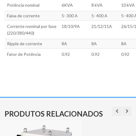
Potência nominal
6KVA
8 kVA
10 kVA
Faixa de corrente
5- 300 A
5- 400 A
5- 400 
Corrente nominal por fase
18/10/9A
21/12/11A
26/15/
(220/380/440)
Ripple de corrente
8A
8A
8A
Fator de Potência
0.92
0.92
0.92
PRODUTOS RELACIONADOS