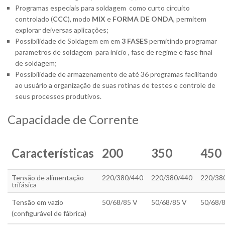
Programas especiais para soldagem como curto circuito
controlado (
CCC
), modo
MIX
e
FORMA DE ONDA
, permitem
explorar deiversas aplicações;
Possibilidade de Soldagem em em
3 FASES
permitindo programar
parametros de soldagem para inicio , fase de regime e fase final
de soldagem;
Possibilidade de armazenamento de até 36 programas facilitando
ao usuário a organização de suas rotinas de testes e controle de
seus processos produtivos.
Capacidade de Corrente
Características
200
350
450
Tensão de alimentação
220/380/440
220/380/440
220/38
trifásica
Tensão em vazio
50/68/85 V
50/68/85 V
50/68/
(configurável de fábrica)