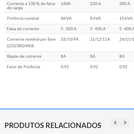
Corrente a 100 % de fator
160A
220 A
280 A
de carga
Potência nominal
6KVA
8 kVA
10 kVA
Faixa de corrente
5- 300 A
5- 400 A
5- 400 
Corrente nominal por fase
18/10/9A
21/12/11A
26/15/
(220/380/440)
Ripple de corrente
8A
8A
8A
Fator de Potência
0.92
0.92
0.92
PRODUTOS RELACIONADOS