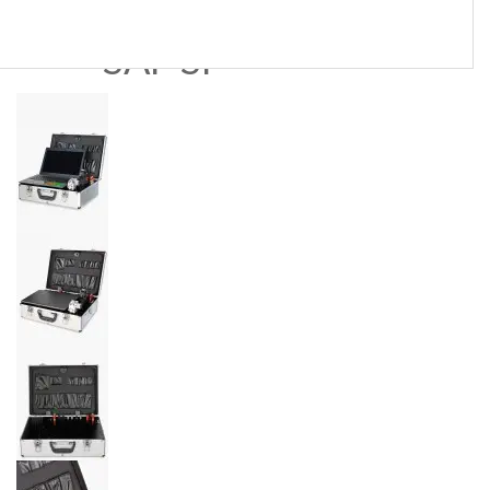
SAP SP
SAP V4TI
SAT