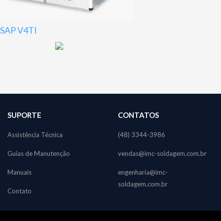
SAP V4TI
SUPORTE
CONTATOS
Assistência Técnica
(48) 3344-3986
Guias de Manutenção
vendas@imc-soldagem.com.br
Manuais
engenharia@imc-
soldagem.com.br
Contato