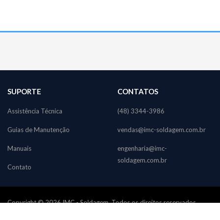
SUPORTE
CONTATOS
Assistência Técnica
(48) 3344-3986
Guias de Manutenção
vendas@imc-soldagem.com.br
Manuais
engenharia@imc-
soldagem.com.br
Contato
Copyright © 2026 IMC - Soldagem. Todos os direitos reservados.
Design by
Okuyama, M.P.