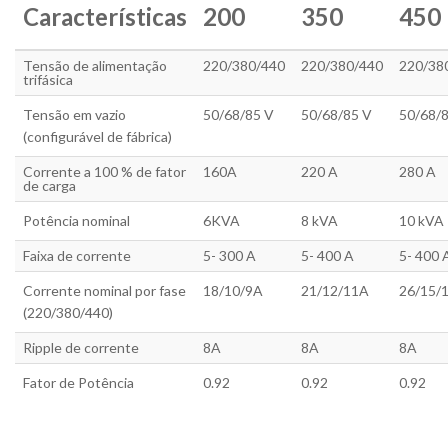
Características
200
350
450
Tensão de alimentação
220/380/440
220/380/440
220/38
trifásica
Tensão em vazio
50/68/85 V
50/68/85 V
50/68/
(configurável de fábrica)
Corrente a 100 % de fator
160A
220 A
280 A
de carga
Potência nominal
6KVA
8 kVA
10 kVA
Faixa de corrente
5- 300 A
5- 400 A
5- 400 
Corrente nominal por fase
18/10/9A
21/12/11A
26/15/
(220/380/440)
Ripple de corrente
8A
8A
8A
Fator de Potência
0.92
0.92
0.92