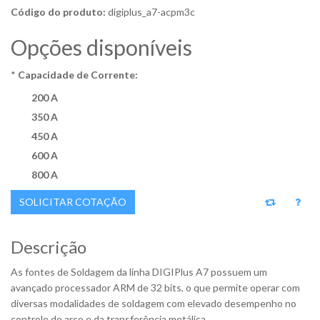
Código do produto:
digiplus_a7-acpm3c
Opções disponíveis
*
Capacidade de Corrente:
200 A
350 A
450 A
600 A
800 A
SOLICITAR COTAÇÃO
Descrição
As fontes de Soldagem da linha DIGIPlus A7 possuem um
avançado processador ARM de 32 bits, o que permite operar com
diversas modalidades de soldagem com elevado desempenho no
controle do arco e da transferência metálica.