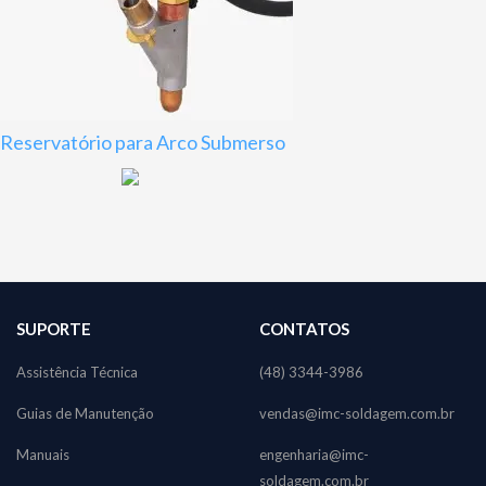
Reservatório para Arco Submerso
SUPORTE
CONTATOS
Assistência Técnica
(48) 3344-3986
Guias de Manutenção
vendas@imc-soldagem.com.br
Manuais
engenharia@imc-
soldagem.com.br