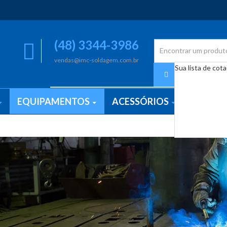
(48) 3344-3986
vendas@imc-soldagem.com.br
Sua lista de cot
EQUIPAMENTOS
ACESSÓRIOS
SERVIÇ