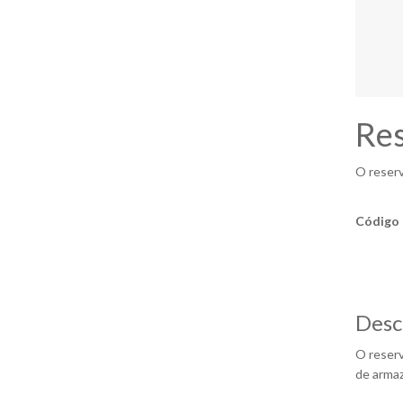
Res
O reserv
Código 
Desc
O reserv
de armaz