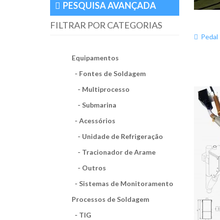
Sistemas de Monitoramento (5)
PESQUISA AVANÇADA
MIG/MAG (18)
FILTRAR POR CATEGORIAS
Eletrodo Revestido (19)
Pedal
Duplo MIG/MAG (5)
Equipamentos
- Fontes de Soldagem
Plasma (11)
- Multiprocesso
Plasma Pó (4)
- Submarina
Arco Submerso (18)
- Acessórios
- Unidade de Refrigeração
Outros (8)
- Tracionador de Arame
Plasma MIG (5)
- Outros
- Sistemas de Monitoramento
Processos de Soldagem
- TIG