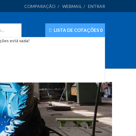
COMPARAÇÃO
WEBMAIL
ENTRAR
LISTA DE COTAÇÕES
0
ações está vazia!
OS
BLOG
CONTATOS