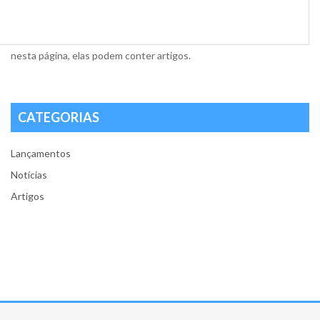
BLOG
Não há artigos nesta categoria. Se há subcategorias mostradas
nesta página, elas podem conter artigos.
CATEGORIAS
Lançamentos
Notícias
Artigos